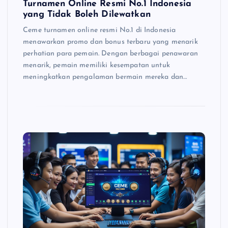
Turnamen Online Resmi No.1 Indonesia
yang Tidak Boleh Dilewatkan
Ceme turnamen online resmi No.1 di Indonesia
menawarkan promo dan bonus terbaru yang menarik
perhatian para pemain. Dengan berbagai penawaran
menarik, pemain memiliki kesempatan untuk
meningkatkan pengalaman bermain mereka dan…