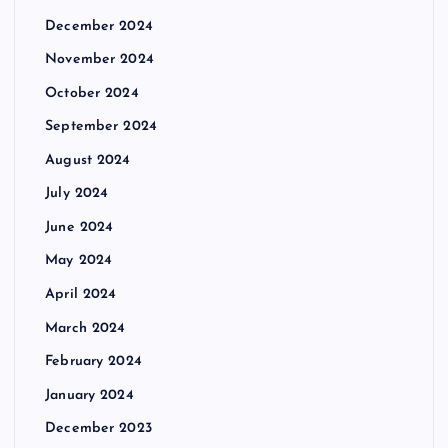
December 2024
November 2024
October 2024
September 2024
August 2024
July 2024
June 2024
May 2024
April 2024
March 2024
February 2024
January 2024
December 2023