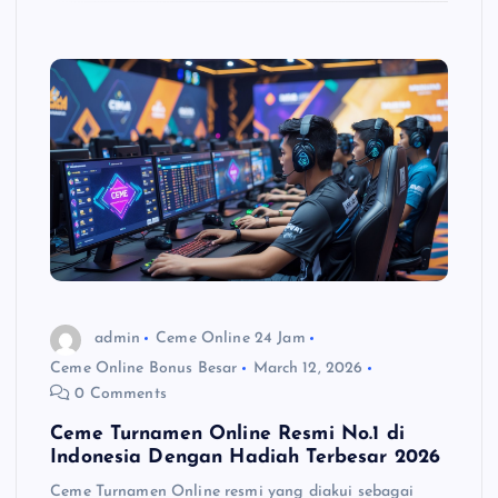
admin
Ceme Online 24 Jam
Ceme Online Bonus Besar
March 12, 2026
0 Comments
Ceme Turnamen Online Resmi No.1 di
Indonesia Dengan Hadiah Terbesar 2026
Ceme Turnamen Online resmi yang diakui sebagai