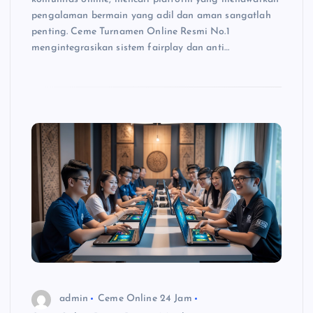
pengalaman bermain yang adil dan aman sangatlah
penting. Ceme Turnamen Online Resmi No.1
mengintegrasikan sistem fairplay dan anti…
admin
Ceme Online 24 Jam