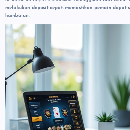
melakukan deposit cepat, memastikan pemain dapat
hambatan.