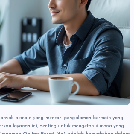
 banyak pemain yang mencari pengalaman bermain yang
kan layanan ini, penting untuk mengetahui mana yang
Turnamen Online Resmi No.1 adalah kemudahan dalam