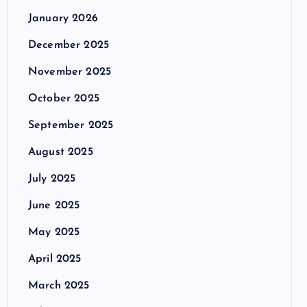
January 2026
December 2025
November 2025
October 2025
September 2025
August 2025
July 2025
June 2025
May 2025
April 2025
March 2025