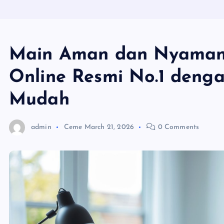
Main Aman dan Nyaman
Online Resmi No.1 deng
Mudah
admin
Ceme
March 21, 2026
0 Comments