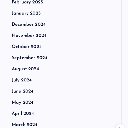
February 2025
January 2025
December 2024
November 2024
October 2024
September 2024
August 2024
July 2024
June 2024
May 2024
April 2024
March 2024