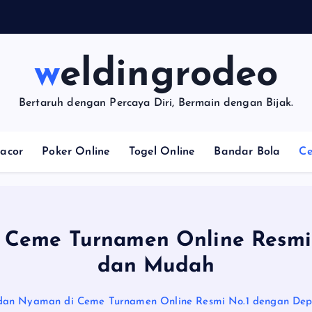
weldingrodeo
Bertaruh dengan Percaya Diri, Bermain dengan Bijak.
Gacor
Poker Online
Togel Online
Bandar Bola
C
Ceme Turnamen Online Resmi 
dan Mudah
an Nyaman di Ceme Turnamen Online Resmi No.1 dengan Dep