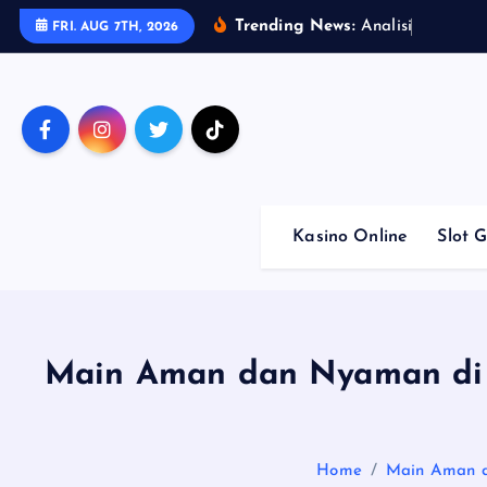
S
Trending News:
A
n
a
l
i
s
i
s
P
e
l
u
a
n
g
FRI. AUG 7TH, 2026
k
i
p
t
o
c
o
Kasino Online
Slot 
n
t
e
n
t
Main Aman dan Nyaman di 
Home
Main Aman d