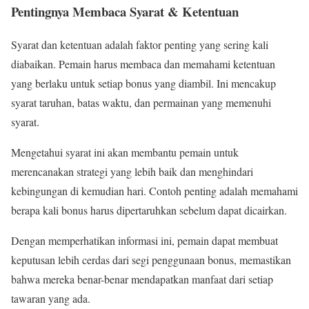
Pentingnya Membaca Syarat & Ketentuan
Syarat dan ketentuan adalah faktor penting yang sering kali
diabaikan. Pemain harus membaca dan memahami ketentuan
yang berlaku untuk setiap bonus yang diambil. Ini mencakup
syarat taruhan, batas waktu, dan permainan yang memenuhi
syarat.
Mengetahui syarat ini akan membantu pemain untuk
merencanakan strategi yang lebih baik dan menghindari
kebingungan di kemudian hari. Contoh penting adalah memahami
berapa kali bonus harus dipertaruhkan sebelum dapat dicairkan.
Dengan memperhatikan informasi ini, pemain dapat membuat
keputusan lebih cerdas dari segi penggunaan bonus, memastikan
bahwa mereka benar-benar mendapatkan manfaat dari setiap
tawaran yang ada.