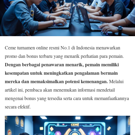
Ceme turnamen online resmi No.1 di Indonesia menawarkan
promo dan bonus terbaru yang menarik perhatian para pemain.
Dengan berbagai penawaran menarik, pemain memiliki
kesempatan untuk meningkatkan pengalaman bermain
mereka dan memaksimalkan potensi kemenangan.
Melalui
artikel ini, pembaca akan menemukan informasi mendetail
mengenai bonus yang tersedia serta cara untuk memanfaatkannya
secara efektif.