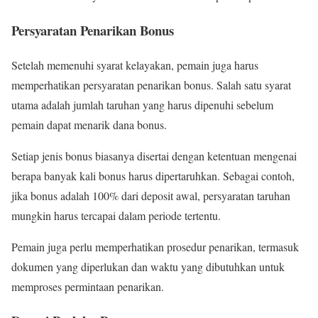
Persyaratan Penarikan Bonus
Setelah memenuhi syarat kelayakan, pemain juga harus
memperhatikan persyaratan penarikan bonus. Salah satu syarat
utama adalah jumlah taruhan yang harus dipenuhi sebelum
pemain dapat menarik dana bonus.
Setiap jenis bonus biasanya disertai dengan ketentuan mengenai
berapa banyak kali bonus harus dipertaruhkan. Sebagai contoh,
jika bonus adalah 100% dari deposit awal, persyaratan taruhan
mungkin harus tercapai dalam periode tertentu.
Pemain juga perlu memperhatikan prosedur penarikan, termasuk
dokumen yang diperlukan dan waktu yang dibutuhkan untuk
memproses permintaan penarikan.