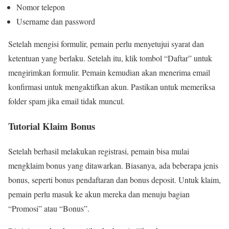
Nomor telepon
Username dan password
Setelah mengisi formulir, pemain perlu menyetujui syarat dan
ketentuan yang berlaku. Setelah itu, klik tombol “Daftar” untuk
mengirimkan formulir. Pemain kemudian akan menerima email
konfirmasi untuk mengaktifkan akun. Pastikan untuk memeriksa
folder spam jika email tidak muncul.
Tutorial Klaim Bonus
Setelah berhasil melakukan registrasi, pemain bisa mulai
mengklaim bonus yang ditawarkan. Biasanya, ada beberapa jenis
bonus, seperti bonus pendaftaran dan bonus deposit. Untuk klaim,
pemain perlu masuk ke akun mereka dan menuju bagian
“Promosi” atau “Bonus”.