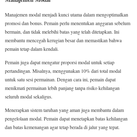
Manajemen modal menjadi kunci utama dalam mengoptimalkan
promosi dan bonus. Pemain perlu menentukan anggaran sebelum
bermain, dan tidak melebihi batas yang telah ditetapkan. Ini
membantu mencegah kerugian besar dan memastikan bahwa
pemain tetap dalam kendali.
Pemain juga dapat mengatur proporsi modal untuk setiap
pertandingan. Misalnya, menggunakan 10% dari total modal
untuk satu sesi permainan. Dengan cara ini, pemain dapat
menikmati permainan lebih panjang tanpa risiko kehilangan
seluruh modal sekaligus.
Menerapkan sistem taruhan yang aman juga membantu dalam
pengelolaan modal. Pemain dapat menetapkan batas kehilangan
dan batas kemenangan agar tetap berada di jalur yang tepat.