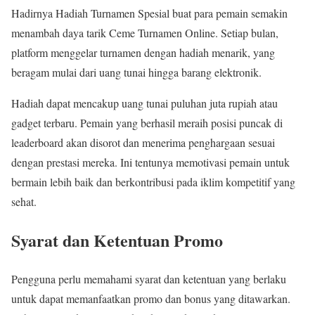
Hadirnya Hadiah Turnamen Spesial buat para pemain semakin
menambah daya tarik Ceme Turnamen Online. Setiap bulan,
platform menggelar turnamen dengan hadiah menarik, yang
beragam mulai dari uang tunai hingga barang elektronik.
Hadiah dapat mencakup uang tunai puluhan juta rupiah atau
gadget terbaru. Pemain yang berhasil meraih posisi puncak di
leaderboard akan disorot dan menerima penghargaan sesuai
dengan prestasi mereka. Ini tentunya memotivasi pemain untuk
bermain lebih baik dan berkontribusi pada iklim kompetitif yang
sehat.
Syarat dan Ketentuan Promo
Pengguna perlu memahami syarat dan ketentuan yang berlaku
untuk dapat memanfaatkan promo dan bonus yang ditawarkan.