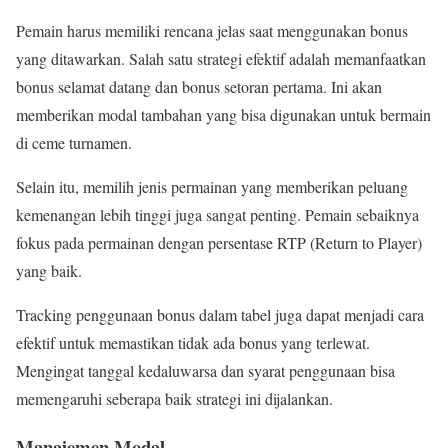
Pemain harus memiliki rencana jelas saat menggunakan bonus
yang ditawarkan. Salah satu strategi efektif adalah memanfaatkan
bonus selamat datang dan bonus setoran pertama. Ini akan
memberikan modal tambahan yang bisa digunakan untuk bermain
di ceme turnamen.
Selain itu, memilih jenis permainan yang memberikan peluang
kemenangan lebih tinggi juga sangat penting. Pemain sebaiknya
fokus pada permainan dengan persentase RTP (Return to Player)
yang baik.
Tracking penggunaan bonus dalam tabel juga dapat menjadi cara
efektif untuk memastikan tidak ada bonus yang terlewat.
Mengingat tanggal kedaluwarsa dan syarat penggunaan bisa
memengaruhi seberapa baik strategi ini dijalankan.
Manajemen Modal