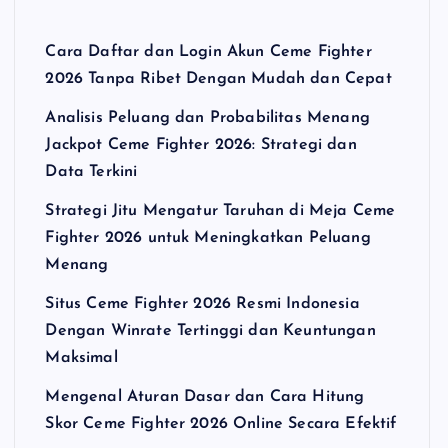
Cara Daftar dan Login Akun Ceme Fighter
2026 Tanpa Ribet Dengan Mudah dan Cepat
Analisis Peluang dan Probabilitas Menang
Jackpot Ceme Fighter 2026: Strategi dan
Data Terkini
Strategi Jitu Mengatur Taruhan di Meja Ceme
Fighter 2026 untuk Meningkatkan Peluang
Menang
Situs Ceme Fighter 2026 Resmi Indonesia
Dengan Winrate Tertinggi dan Keuntungan
Maksimal
Mengenal Aturan Dasar dan Cara Hitung
Skor Ceme Fighter 2026 Online Secara Efektif