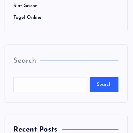
Slot Gacor
Togel Online
Search
Search
Recent Posts