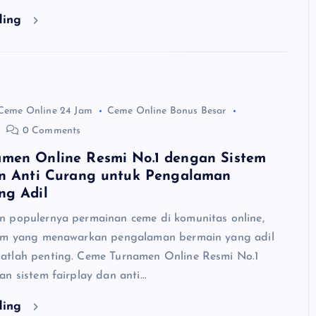
ding
Ceme Online 24 Jam
Ceme Online Bonus Besar
0 Comments
men Online Resmi No.1 dengan Sistem
an Anti Curang untuk Pengalaman
ng Adil
 populernya permainan ceme di komunitas online,
orm yang menawarkan pengalaman bermain yang adil
atlah penting. Ceme Turnamen Online Resmi No.1
an sistem fairplay dan anti…
ding