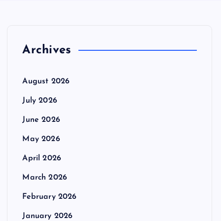
Archives
August 2026
July 2026
June 2026
May 2026
April 2026
March 2026
February 2026
January 2026