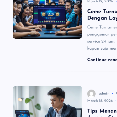
March 19, 2026
Ceme Turna
Dengan Lay
Ceme Turnamen 
penggemar perm
service 24 ja
kapan saja me
Continue rea
admin
March 18, 2026
Tips Menan