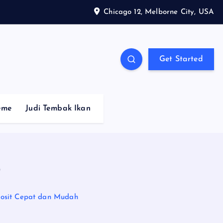
Chicago 12, Melborne City, USA
Get Started
eme
Judi Tembak Ikan
r
osit Cepat dan Mudah