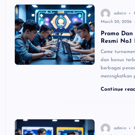
admin
March 20, 2026
Promo Dan 
Resmi No.1
Ceme turnamen 
dan bonus terb
berbagai penaw
meningkatkan 
Continue rea
admin