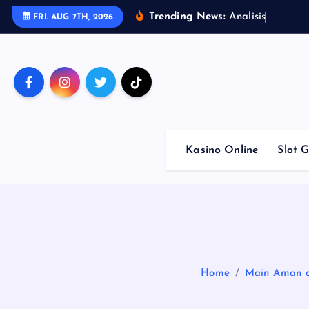
S
Trending News:
A
n
a
l
i
s
i
s
P
e
l
u
a
n
FRI. AUG 7TH, 2026
k
i
p
t
o
c
o
Kasino Online
Slot 
n
t
e
n
t
Home
Main Aman d