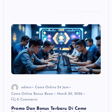
admin
Ceme Online 24 Jam
Ceme Online Bonus Besar
March 20, 2026
0 Comments
Promo Dan Bonus Terbaru Di Ceme