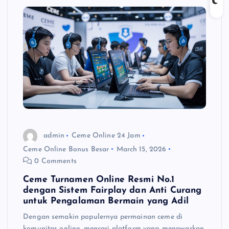
admin
Ceme Online 24 Jam
Ceme Online Bonus Besar
March 15, 2026
0 Comments
Ceme Turnamen Online Resmi No.1
dengan Sistem Fairplay dan Anti Curang
untuk Pengalaman Bermain yang Adil
Dengan semakin populernya permainan ceme di
komunitas online, mencari platform yang menawarkan