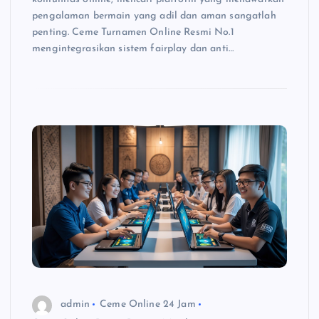
pengalaman bermain yang adil dan aman sangatlah
penting. Ceme Turnamen Online Resmi No.1
mengintegrasikan sistem fairplay dan anti…
admin
Ceme Online 24 Jam