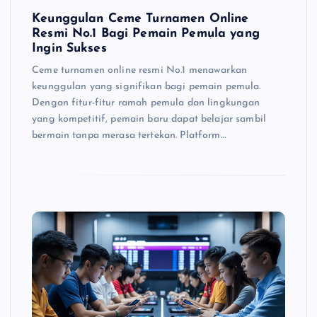
Keunggulan Ceme Turnamen Online
Resmi No.1 Bagi Pemain Pemula yang
Ingin Sukses
Ceme turnamen online resmi No.1 menawarkan
keunggulan yang signifikan bagi pemain pemula.
Dengan fitur-fitur ramah pemula dan lingkungan
yang kompetitif, pemain baru dapat belajar sambil
bermain tanpa merasa tertekan. Platform…